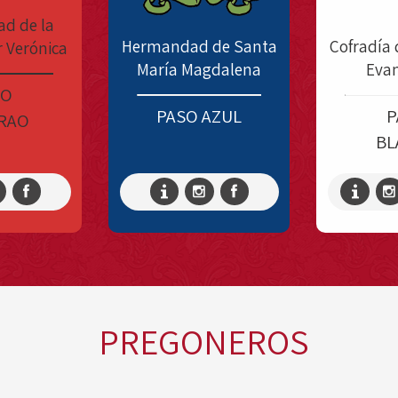
d de la
Hermandad de Santa
Cofradía
 Verónica
María Magdalena
Evan
SO
PASO AZUL
P
RAO
BL
PREGONEROS